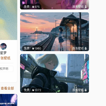
免费
975
辰东壁纸
免费
1980
辰东壁纸
星梦
8 张壁纸
权声明
查看全部
免费
1072
辰东壁纸