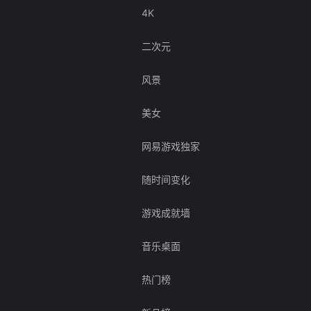
4K
二次元
风景
美女
网易游戏独家
随时间变化
游戏成就墙
音乐桌面
热门榜