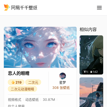
恋人的眼睛
精选
恋人的眼睛
相似内容
￥1
142
辰东壁
恋人的眼睛
219
二次元
星梦
308 张壁纸
二次元动漫眼睛
视频格式
动态壁纸
30.87M
仅个人使用