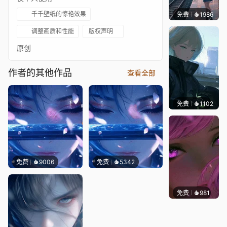
千千壁纸的惊艳效果
免费
1986
辰东壁
调整画质和性能
版权声明
原创
作者的其他作品
查看全部
免费
1102
辰东壁
免费
9006
免费
5342
免费
981
辰东壁