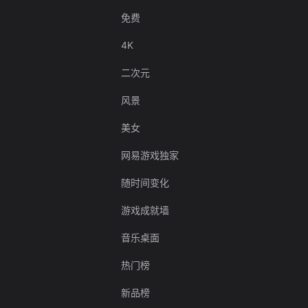
免费
4K
二次元
风景
美女
网易游戏独家
随时间变化
游戏成就墙
音乐桌面
热门榜
新品榜