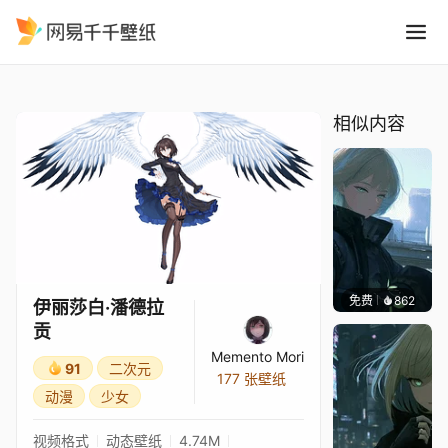
伊丽莎白·潘德拉贡
精选
伊丽莎白·潘德拉贡
相似内容
免费
862
辰东壁
伊丽莎白·潘德拉
贡
Memento Mori
91
二次元
177 张壁纸
动漫
少女
视频格式
动态壁纸
4.74M