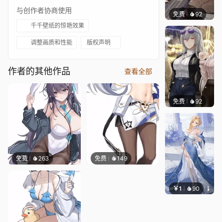
与创作者协商使用
免费
92
Reiver
千千壁纸的惊艳效果
调整画质和性能
版权声明
作者的其他作品
查看全部
免费
92
用户aa
免费
263
免费
149
￥1
90
XianR