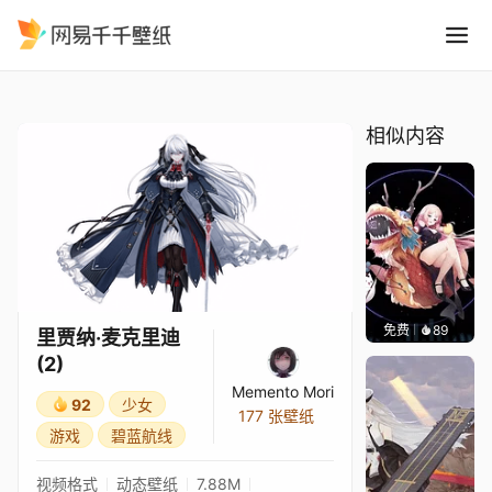
里贾纳·麦克里迪 2
精选
里贾纳·麦克里迪 (2)
相似内容
免费
89
Sharl
里贾纳·麦克里迪
(2)
Memento Mori
92
少女
177 张壁纸
游戏
碧蓝航线
视频格式
动态壁纸
7.88M