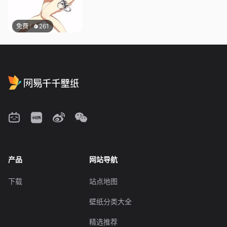
免费
261
产品
网站导航
下载
站点地图
壁纸分类大全
精选推荐