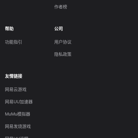
作者榜
帮助
公司
功能指引
用户协议
隐私政策
友情链接
网易云游戏
网易UU加速器
MuMu模拟器
网易发烧游戏