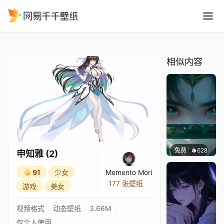
申知雅 2
精选
申知雅 (2)
相似内容
免费
628
星梦
申知雅 (2)
91
少女
Memento Mori
177 张壁纸
游戏
美女
视频格式
动态壁纸
3.66M
仅个人使用