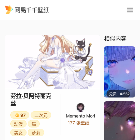
劳拉·贝阿特丽克丝
精选
劳拉·贝阿特丽克丝
相似内容
免费
562
辰东壁
劳拉·贝阿特丽克
丝
97
二次元
Memento Mori
177 张壁纸
动漫
猫
美女
萝莉