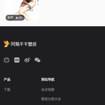
免费
261
产品
网站导航
下载
站点地图
壁纸分类大全