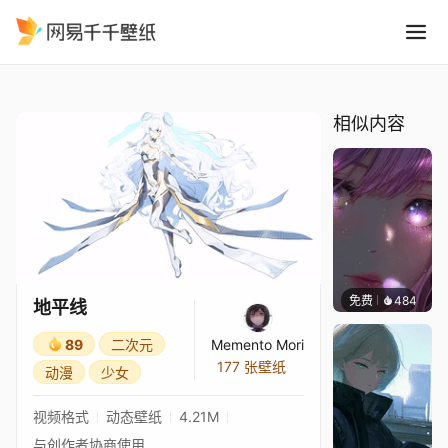
地平线
精选
地平线
相似内容
免费
484
辰东壁
地平线
89
二次元
Memento Mori
177 张壁纸
动漫
少女
视频格式
动态壁纸
4.21M
与创作者协商使用