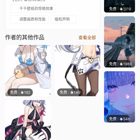
千千壁纸的惊艳效果
免费
1119
辰东壁
调整画质和性能
版权声明
作者的其他作品
查看全部
免费
1989
辰东壁
免费
162
免费
149
免费
548
辰东壁