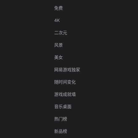
免费
4K
二次元
风景
美女
网易游戏独家
随时间变化
游戏成就墙
音乐桌面
热门榜
新品榜