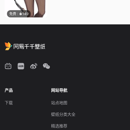
免费
149
产品
网站导航
下载
站点地图
壁纸分类大全
精选推荐