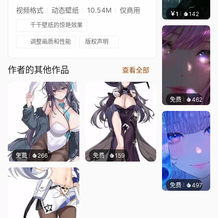
视频格式
动态壁纸
10.54M
仅商用
￥1
142
辰东壁
千千壁纸的惊艳效果
调整画质和性能
版权声明
作者的其他作品
查看全部
免费
462
辰东壁
免费
266
免费
159
免费
497
辰东壁