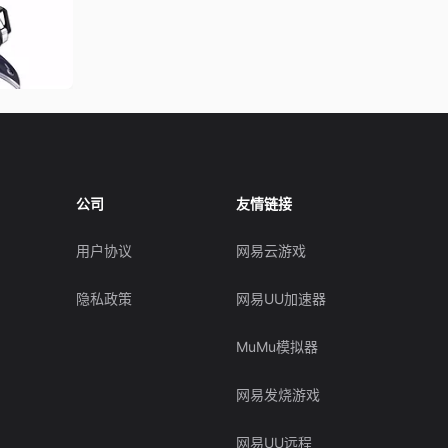
公司
友情链接
用户协议
网易云游戏
隐私政策
网易UU加速器
MuMu模拟器
网易发烧游戏
网易UU远程