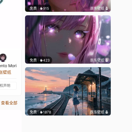
免费
915
辰东壁纸
免费
423
辰东壁纸
nto Mori
 张壁纸
权声明
查看全部
免费
1878
辰东壁纸