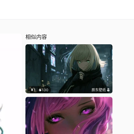
相似内容
￥1
130
辰东壁纸