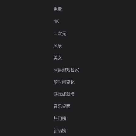
免费
4K
二次元
风景
美女
网易游戏独家
随时间变化
游戏成就墙
音乐桌面
热门榜
新品榜