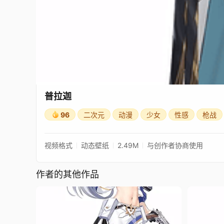
普拉迦
96
二次元
动漫
少女
性感
枪战
视频格式
动态壁纸
2.49M
与创作者协商使用
作者的其他作品