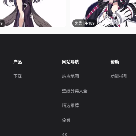
59
免费
189
产品
网站导航
帮助
下载
站点地图
功能指引
壁纸分类大全
精选推荐
免费
4K