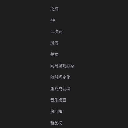
免费
4K
二次元
风景
美女
网易游戏独家
随时间变化
游戏成就墙
音乐桌面
热门榜
新品榜