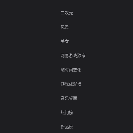
二次元
风景
美女
网易游戏独家
随时间变化
游戏成就墙
音乐桌面
热门榜
新品榜