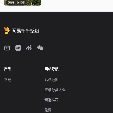
免费
108
产品
网站导航
下载
站点地图
壁纸分类大全
精选推荐
免费