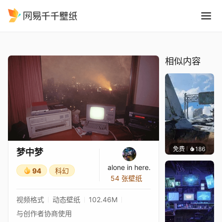
梦中梦
精选
梦中梦
相似内容
免费
186
Syxap
梦中梦
alone in here.
94
科幻
54 张壁纸
视频格式
动态壁纸
102.46M
与创作者协商使用