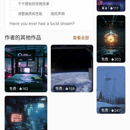
千千壁纸的惊艳效果
￥4
111
楚梦缘
调整画质和性能
版权声明
Have you ever had a lucid dream?
作者的其他作品
查看全部
免费
203
Meowl
免费
162
免费
159
免费
247
Syxap