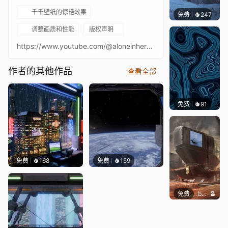
千千壁纸的惊艳效果
免费
247
Syxap
调整画质和性能
版权声明
https://www.youtube.com/@aloneinhereEnjoy full video on my YT channel!馃憢
作者的其他作品
查看全部
免费
91
Parme
免费
168
免费
159
免费
butcho