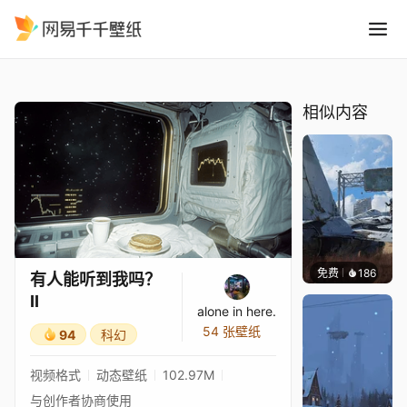
有人能听到我吗？ II
精选
有人能听到我吗？ II
相似内容
免费
186
Syxap
有人能听到我吗？
II
alone in here.
54 张壁纸
94
科幻
视频格式
动态壁纸
102.97M
与创作者协商使用