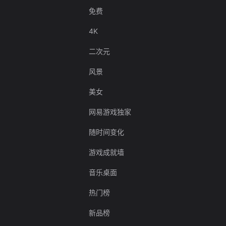
免费
4K
二次元
风景
美女
网易游戏独家
随时间变化
游戏成就墙
音乐桌面
热门榜
新品榜