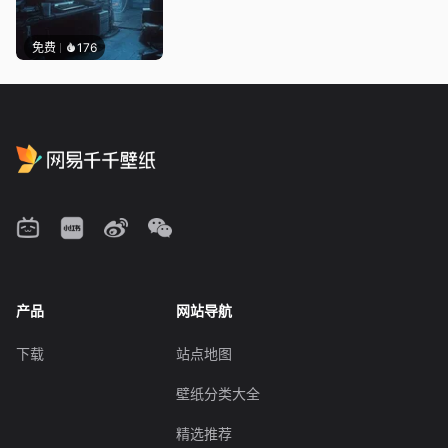
免费
176
产品
网站导航
下载
站点地图
壁纸分类大全
精选推荐