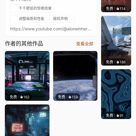
千千壁纸的惊艳效果
免费
114
Nesu
调整画质和性能
版权声明
https://www.youtube.com/@aloneinhereEnjoy full video on my YT channel!馃憢
作者的其他作品
查看全部
免费
186
Syxap
免费
162
免费
159
免费
91
Parme