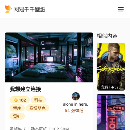
我想建立连接
精选
我想建立连接
相似内容
免费
523
Max
我想建立连接
162
科技
alone in here.
程序
赛博朋克
54 张壁纸
霓虹
视频格式
动态壁纸
102.38M