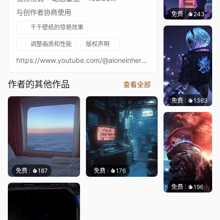
与创作者协商使用
免费
243
鲨鲨啊
千千壁纸的惊艳效果
调整画质和性能
版权声明
https://www.youtube.com/@aloneinhereEnjoy full video on my YT channel!馃憢
作者的其他作品
查看全部
免费
1363
Bewi
免费
187
免费
176
免费
196
Syxap