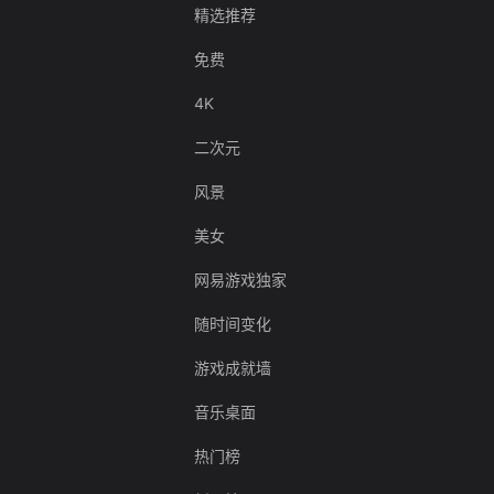
精选推荐
免费
4K
二次元
风景
美女
网易游戏独家
随时间变化
游戏成就墙
音乐桌面
热门榜