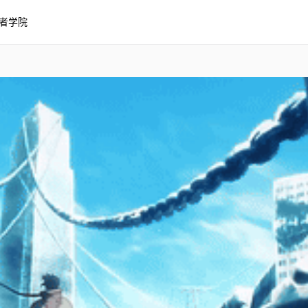
者学院
165帧