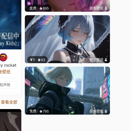
免费
895
辰东壁纸
￥1
93
辰东壁纸
dy rocket
 张壁纸
权声明
查看全部
免费
795
辰东壁纸