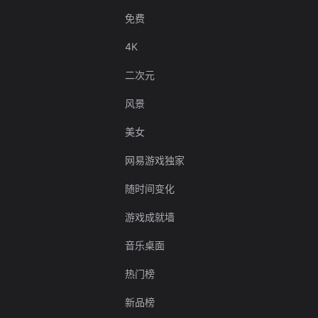
免费
4K
二次元
风景
美女
网易游戏独家
随时间变化
游戏成就墙
音乐桌面
热门榜
新品榜