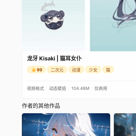
龙牙 Kisaki | 猫耳女仆
99
二次元
动漫
少女
猫
视频格式
动态壁纸
104.48M
仅商用
作者的其他作品