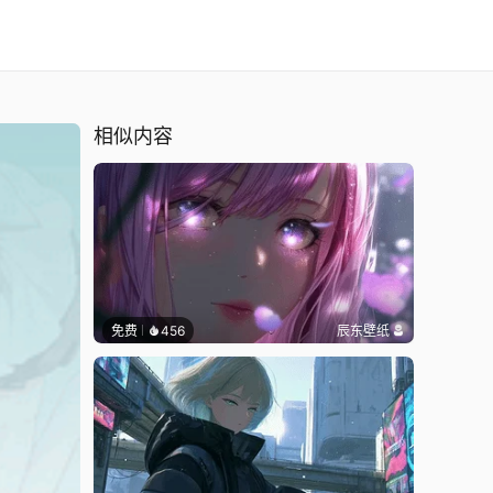
相似内容
免费
456
辰东壁纸