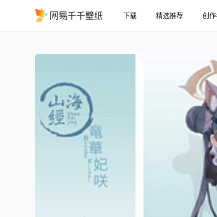
下载
精选推荐
创作
龙牙 Kisaki 猫耳女仆
精选
龙牙 Kisaki | 猫耳女仆