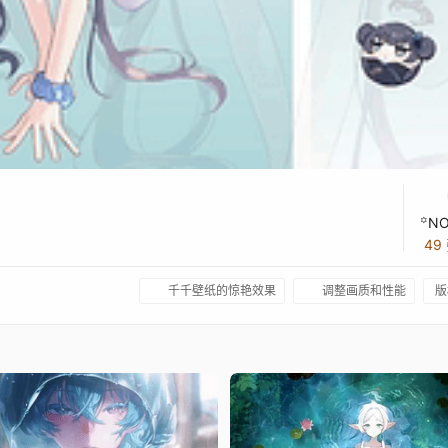
꙳NO
49
千千壁纸的惊艳效果
调整画质和性能
版