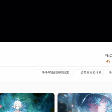
꙳NO
49
千千壁纸的惊艳效果
调整画质和性能
版