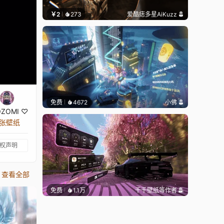
￥2
273
爱酷痣多星AiKuzz
免费
4672
小佛
ZOMI ♡
 张壁纸
权声明
查看全部
免费
1.1万
千千壁纸
等作者