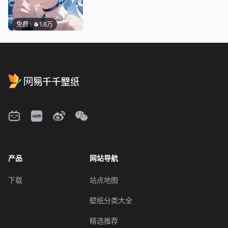
免费
1.6万
产品
网站导航
下载
站点地图
壁纸分类大全
精选推荐