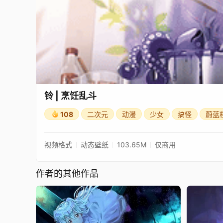
铃 | 烹饪乱斗
108
二次元
动漫
少女
搞怪
蔚蓝
视频格式
动态壁纸
103.65M
仅商用
作者的其他作品