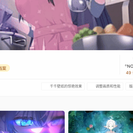
꙳NO
档案
49
千千壁纸的惊艳效果
调整画质和性能
版