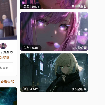
免费
975
辰东壁纸
免费
480
辰东壁纸
ZOMI ♡
 张壁纸
权声明
查看全部
￥1
142
辰东壁纸