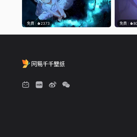
免费
2373
免费
8