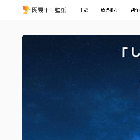
下载
精选推荐
创作
夜4k
精选
夜【4k】