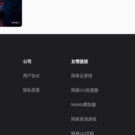
公司
友情链接
用户协议
网易云游戏
隐私政策
网易UU加速器
MuMu模拟器
网易发烧游戏
网易UU远程