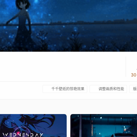
3
千千壁纸的惊艳效果
调整画质和性能
版