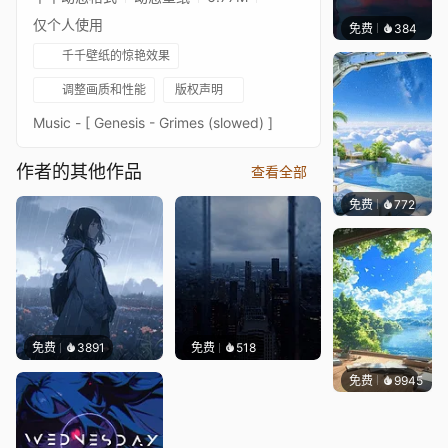
仅个人使用
免费
384
辰东壁
千千壁纸的惊艳效果
调整画质和性能
版权声明
Music - [ Genesis - Grimes (slowed) ]
作者的其他作品
查看全部
免费
772
豆子酱e
免费
3891
免费
518
免费
9945
叮叮