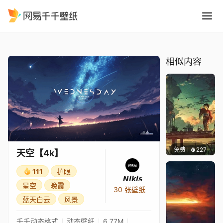
天空4k
精选
天空【4k】
相似内容
免费
227
Max
天空【4k】
111
护眼
𝙉𝙞𝙠𝙞𝙨
星空
晚霞
30 张壁纸
蓝天白云
风景
千千动态格式
动态壁纸
6.77M