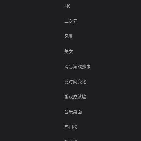
4K
二次元
风景
美女
网易游戏独家
随时间变化
游戏成就墙
音乐桌面
热门榜