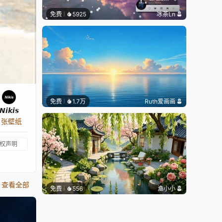
免费
5925
冰茶Ln
免费
1.7万
Ruth爱画画
𝙉𝙞𝙠𝙞𝙨
0 张壁纸
权声明
查看全部
免费
556
渔小小