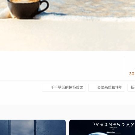
3
千千壁纸的惊艳效果
调整画质和性能
版