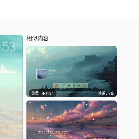
相似内容
免费
1134
冰茶Ln