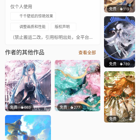
仅个人使用
免费
119
小佛
千千壁纸的惊艳效果
调整画质和性能
版权声明
（禁止搬运二改，引用标明出处，全平台同名【秋光共水】）
作者的其他作品
查看全部
免费
789
鲨鲨啊
免费
663
免费
277
免费
小熊猫爱睡觉