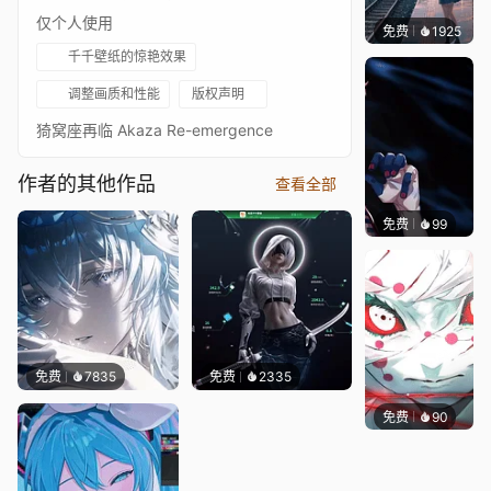
仅个人使用
免费
1925
辰东壁
千千壁纸的惊艳效果
调整画质和性能
版权声明
猗窝座再临 Akaza Re-emergence
作者的其他作品
查看全部
免费
99
Commi
免费
7835
免费
2335
免费
90
Melon