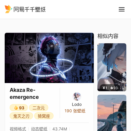
Akaza Re-emergence
精选
Akaza Re-emergence
相似内容
￥1
93
辰东壁
Akaza Re-
emergence
Lodo
93
二次元
190 张壁纸
鬼灭之刃
猗窝座
视频格式
动态壁纸
43.74M