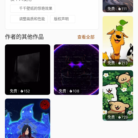
千千壁纸的惊艳效果
免费
111
Melon
调整画质和性能
版权声明
作者的其他作品
查看全部
免费
213
渔小小
免费
152
免费
108
免费
729
渔小小