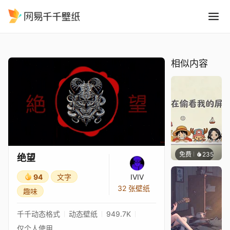
绝望
精选
绝望
相似内容
免费
235
渔小小
绝望
94
文字
IVIV
32 张壁纸
趣味
千千动态格式
动态壁纸
949.7K
仅个人使用