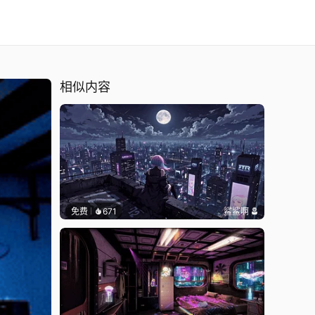
相似内容
免费
671
鲨鲨啊