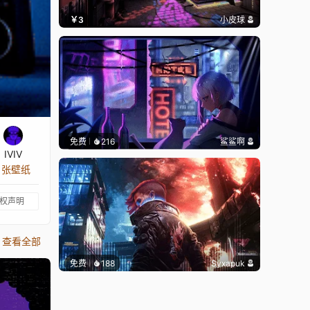
￥3
小皮球
免费
216
鲨鲨啊
IVIV
2 张壁纸
权声明
查看全部
免费
188
Syxapuk