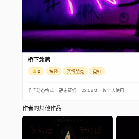
桥下涂鸦
0
搞怪
赛博朋克
霓虹
千千动态格式
静态壁纸
22.06M
仅个人使用
作者的其他作品