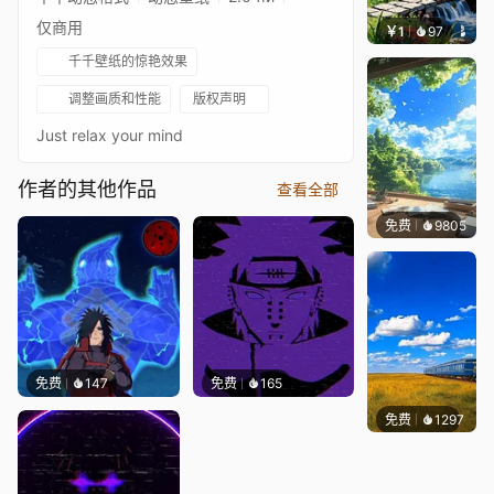
仅商用
￥1
97
叮叮当
千千壁纸的惊艳效果
调整画质和性能
版权声明
Just relax your mind
作者的其他作品
查看全部
免费
9805
叮叮
免费
147
免费
165
免费
1297
叮叮当