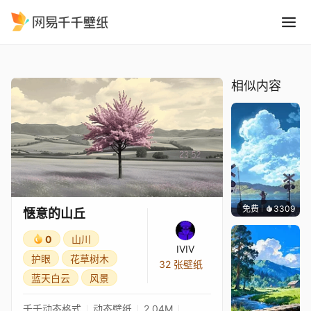
惬意的山丘
精选
惬意的山丘
相似内容
免费
3309
星梦
惬意的山丘
0
山川
IVIV
护眼
花草树木
32 张壁纸
蓝天白云
风景
千千动态格式
动态壁纸
2.04M