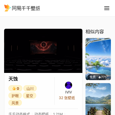
天蚀
精选
天蚀
相似内容
免费
775
豆子酱e
天蚀
0
山川
IVIV
护眼
星空
32 张壁纸
风景
千千动态格式
动态壁纸
1.21M