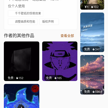
仅个人使用
￥1
102
叮叮当
千千壁纸的惊艳效果
调整画质和性能
版权声明
作者的其他作品
查看全部
免费
347
冰茶Ln
免费
152
免费
165
免费
5964
冰茶L