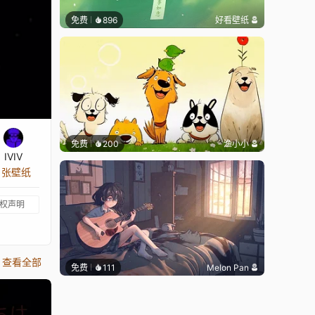
免费
896
好看壁纸
免费
200
渔小小
IVIV
2 张壁纸
权声明
查看全部
免费
111
Melon Pan