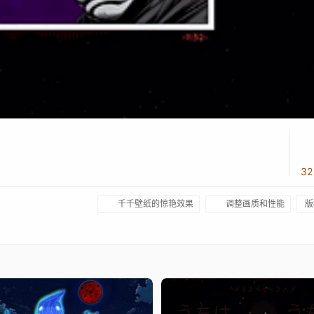
3
千千壁纸的惊艳效果
调整画质和性能
版