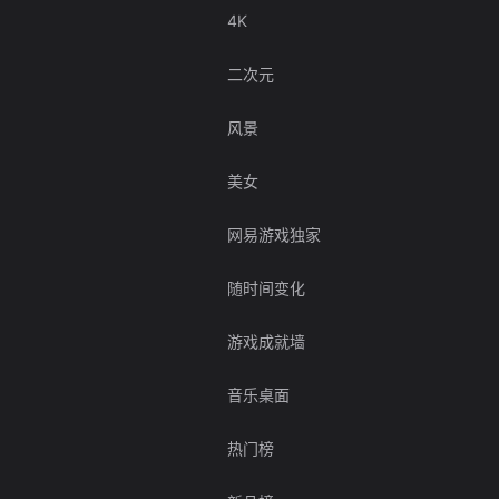
4K
二次元
风景
美女
网易游戏独家
随时间变化
游戏成就墙
音乐桌面
热门榜