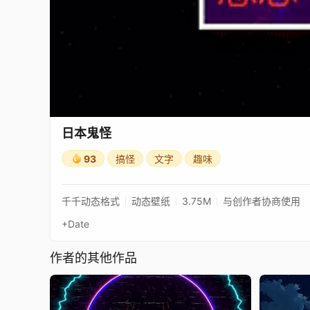
日本鬼怪
93
搞怪
文字
趣味
千千动态格式
动态壁纸
3.75M
与创作者协商使用
+Date
作者的其他作品