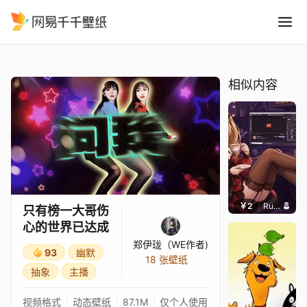
只有榜一大哥伤心的世界已达
精选
只有榜一大哥伤心的世界已达成
相似内容
￥2
Ruth爱画画
只有榜一大哥伤
心的世界已达成
郑伊珑（WE作者)
93
幽默
18 张壁纸
抽象
主播
视频格式
动态壁纸
87.1M
仅个人使用