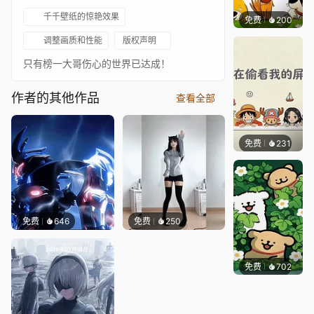
千千壁纸的惊艳效果
免费
200
渔小小
调整画质和性能
版权声明
只有榜一大哥伤心的世界已达成！
作者的其他作品
查看全部
免费
231
渔小小
免费
646
免费
250
免费
702
渔小小