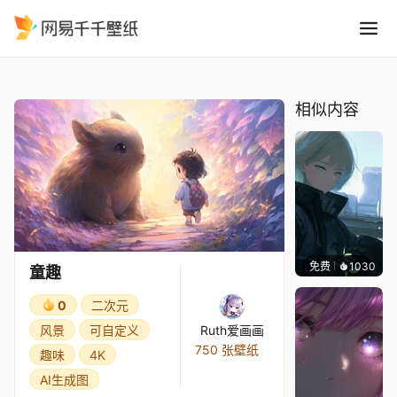
童趣
精选
童趣
相似内容
免费
1030
辰东
童趣
0
二次元
风景
可自定义
Ruth爱画画
750 张壁纸
趣味
4K
AI生成图