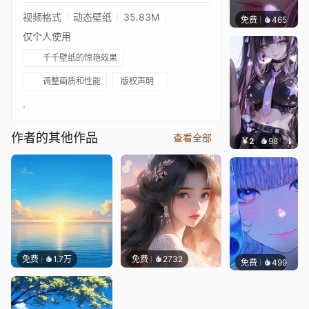
视频格式
动态壁纸
35.83M
免费
465
辰东壁
仅个人使用
千千壁纸的惊艳效果
调整画质和性能
版权声明
.
作者的其他作品
查看全部
￥2
98
辰东壁
免费
1.7万
免费
2732
免费
499
辰东壁