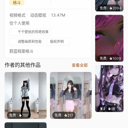
格斗
免费
2004
辰东
视频格式
动态壁纸
13.47M
仅个人使用
千千壁纸的惊艳效果
调整画质和性能
版权声明
蔚蓝档案格斗
免费
1009
辰东
作者的其他作品
查看全部
￥2
98
辰东壁
免费
250
免费
217