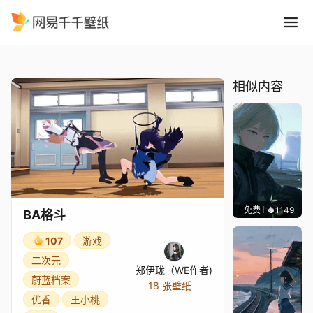
BA格斗
精选
BA格斗
相似内容
免费
1149
辰东壁
BA格斗
107
游戏
二次元
郑伊珑（WE作者)
蔚蓝档案
18 张壁纸
优香
王小桃