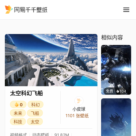
太空科幻飞船
精选
太空科幻飞船
相似内容
免费
104
Syxap
太空科幻飞船
0
科幻
小皮球
未来
飞船
1101 张壁纸
科技
太空
视频格式
动态壁纸
91.82M