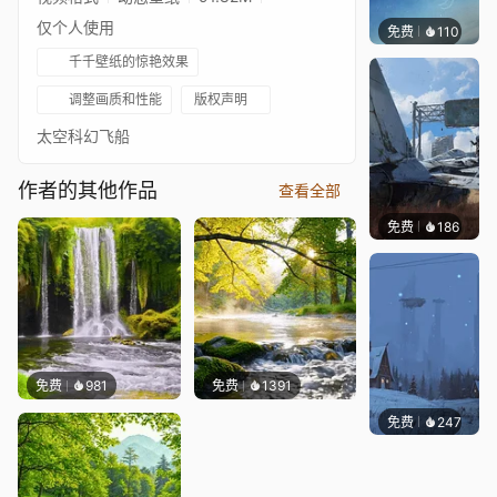
仅个人使用
免费
110
S37
千千壁纸的惊艳效果
调整画质和性能
版权声明
太空科幻飞船
作者的其他作品
查看全部
免费
186
Syxap
免费
981
免费
1391
免费
247
Syxap