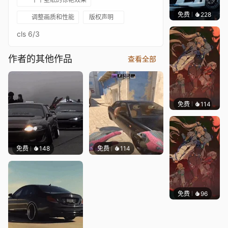
免费
228
Ado
调整画质和性能
版权声明
cls 6/3
作者的其他作品
查看全部
免费
114
Nesu
免费
148
免费
114
免费
96
Nesu