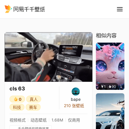
cls 63
精选
cls 63
相似内容
￥1
90
叮叮当
cls 63
0
真人
bape
210 张壁纸
科技
赛车
视频格式
动态壁纸
1.68M
仅商用
千千壁纸的惊艳效果