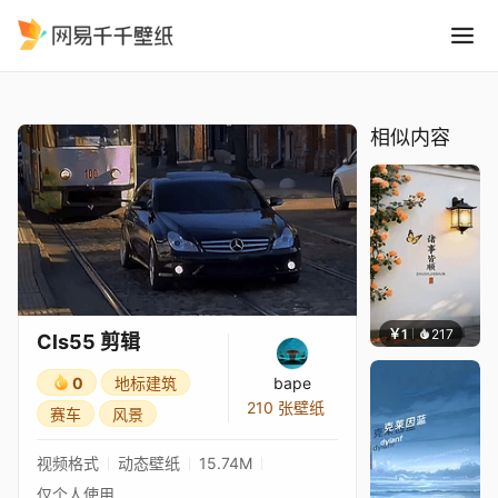
Cls55 剪辑
精选
Cls55 剪辑
相似内容
￥1
217
渔小小
Cls55 剪辑
0
地标建筑
bape
210 张壁纸
赛车
风景
视频格式
动态壁纸
15.74M
仅个人使用