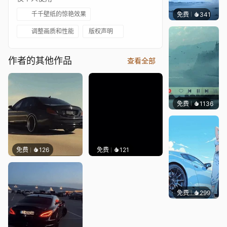
千千壁纸的惊艳效果
免费
341
冰茶Ln
调整画质和性能
版权声明
作者的其他作品
查看全部
免费
1136
冰茶L
免费
126
免费
121
免费
299
Ado