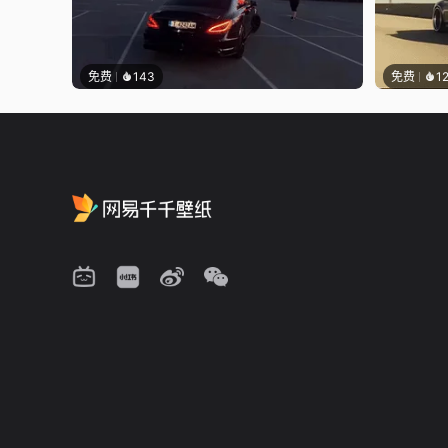
免费
143
免费
1