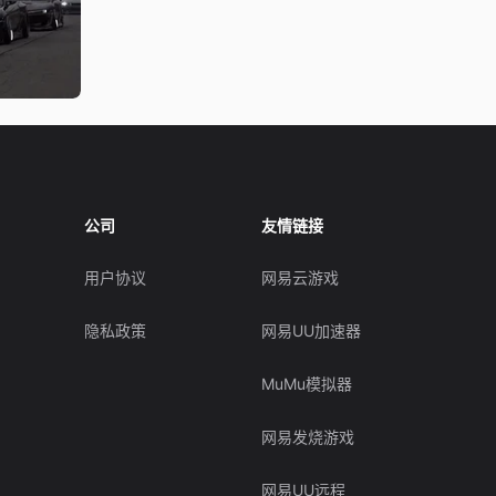
公司
友情链接
用户协议
网易云游戏
隐私政策
网易UU加速器
MuMu模拟器
网易发烧游戏
网易UU远程