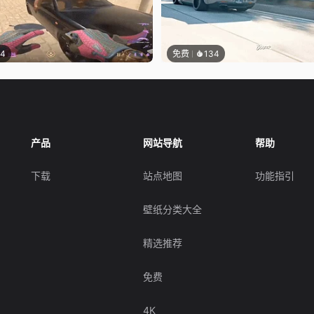
14
免费
134
产品
网站导航
帮助
下载
站点地图
功能指引
壁纸分类大全
精选推荐
免费
4K