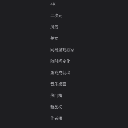
4K
二次元
风景
美女
网易游戏独家
随时间变化
游戏成就墙
音乐桌面
热门榜
新品榜
作者榜