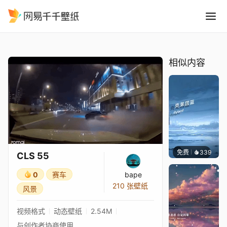
CLS 55
精选
CLS 55
相似内容
免费
339
冰茶Ln
CLS 55
0
赛车
bape
210 张壁纸
风景
视频格式
动态壁纸
2.54M
与创作者协商使用