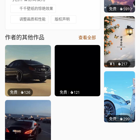
千千壁纸的惊艳效果
免费
5910
冰茶L
调整画质和性能
版权声明
作者的其他作品
查看全部
￥1
217
渔小小
免费
126
免费
121
免费
299
Ado