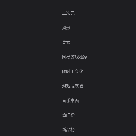
二次元
风景
美女
网易游戏独家
随时间变化
游戏成就墙
音乐桌面
热门榜
新品榜