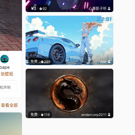
￥2
92
心事影子听
免费
299
Ado
bape
0 张壁纸
权声明
查看全部
免费
116
endercorp2011