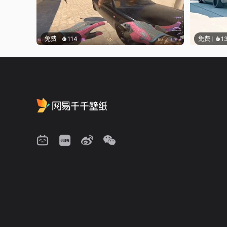
免费
114
免费
1