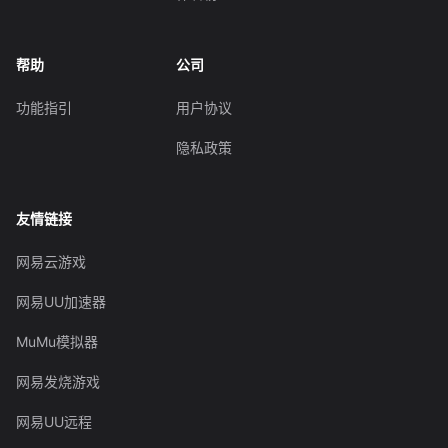
帮助
公司
功能指引
用户协议
隐私政策
友情链接
网易云游戏
网易UU加速器
MuMu模拟器
网易发烧游戏
网易UU远程