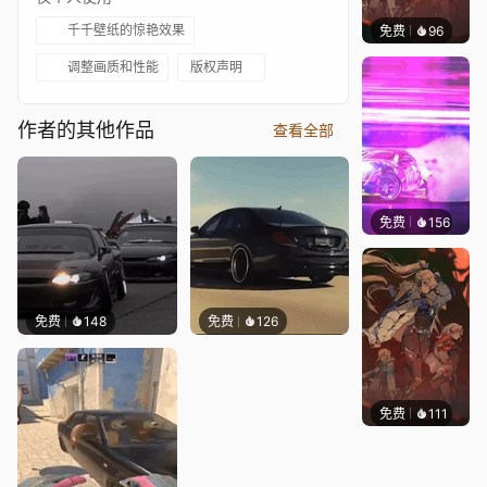
千千壁纸的惊艳效果
免费
96
Nesu
调整画质和性能
版权声明
作者的其他作品
查看全部
免费
156
Waffle
免费
148
免费
126
免费
111
Nesu