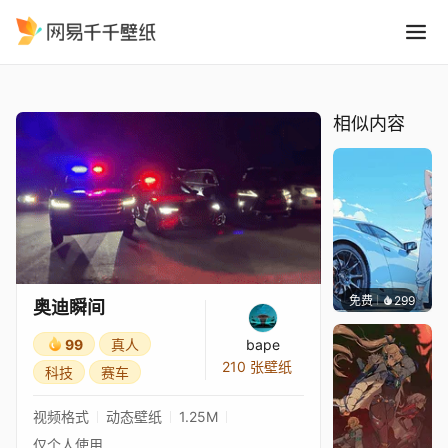
奥迪瞬间
精选
奥迪瞬间
相似内容
免费
299
Ado
奥迪瞬间
99
真人
bape
210 张壁纸
科技
赛车
视频格式
动态壁纸
1.25M
仅个人使用