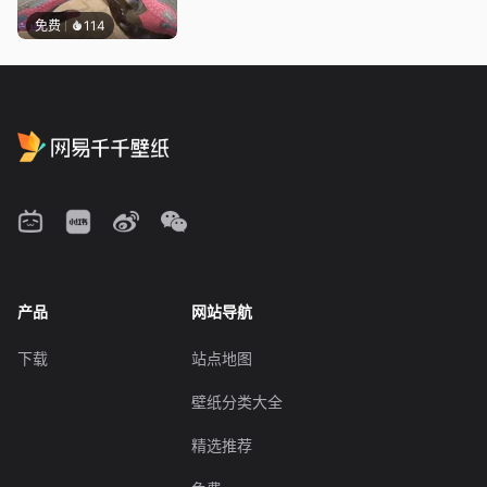
免费
114
产品
网站导航
下载
站点地图
壁纸分类大全
精选推荐