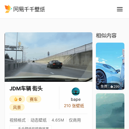
JDM车辆 街头
精选
JDM车辆 街头
相似内容
免费
299
Ado
JDM车辆 街头
0
赛车
bape
210 张壁纸
风景
视频格式
动态壁纸
4.65M
仅商用
千千壁纸的惊艳效果