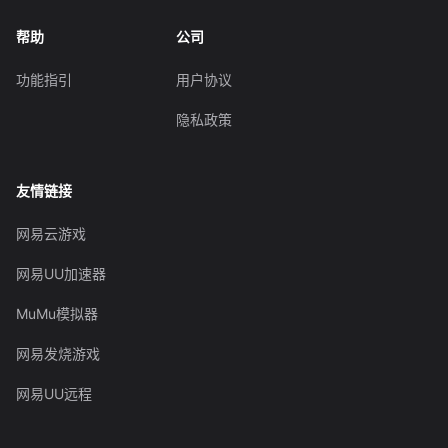
帮助
公司
功能指引
用户协议
隐私政策
友情链接
网易云游戏
网易UU加速器
MuMu模拟器
网易发烧游戏
网易UU远程