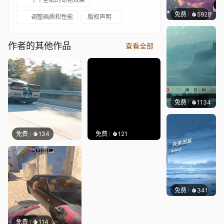
免费
5928
冰茶L
调整画质和性能
版权声明
作者的其他作品
查看全部
免费
1134
冰茶L
免费
134
免费
121
免费
341
冰茶Ln
免费
114