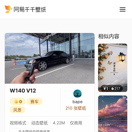
W140 V12
精选
W140 V12
相似内容
￥1
217
渔小小
W140 V12
0
赛车
bape
210 张壁纸
风景
视频格式
动态壁纸
4.22M
仅商用
千千壁纸的惊艳效果