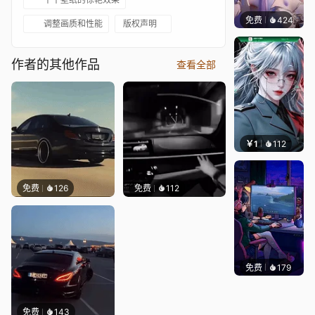
免费
424
好看壁
调整画质和性能
版权声明
作者的其他作品
查看全部
￥1
112
宅婳氏
免费
126
免费
112
免费
179
𝑬𝒗𝒆𝑾𝒊𝒏
免费
143