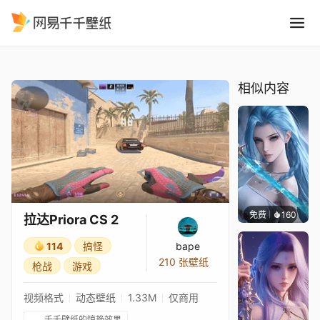
拉达Priora CS 2
精选
拉达Priora CS 2
相似内容
免费
160
好看壁
拉达Priora CS 2
114
搞怪
bape
210 张壁纸
枪战
游戏
视频格式
动态壁纸
1.33M
仅商用
千千壁纸的惊艳效果